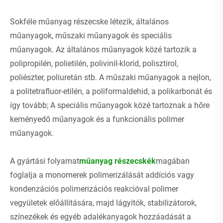
Sokféle műanyag részecske létezik, általános
műanyagok, műszaki műanyagok és speciális
műanyagok. Az általános műanyagok közé tartozik a
polipropilén, polietilén, polivinil-klorid, polisztirol,
poliészter, poliuretán stb. A műszaki műanyagok a nejlon,
a politetrafluor-etilén, a poliformaldehid, a polikarbonát és
így tovább; A speciális műanyagok közé tartoznak a hőre
keményedő műanyagok és a funkcionális polimer
műanyagok.
A gyártási folyamat
műanyag részecskék
magában
foglalja a monomerek polimerizálását addíciós vagy
kondenzációs polimerizációs reakcióval polimer
vegyületek előállítására, majd lágyítók, stabilizátorok,
színezékek és egyéb adalékanyagok hozzáadását a