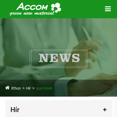
itthon
Hír
Ipari hírek
Hír