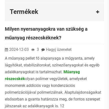
Termékek
Milyen nyersanyagokra van szükség a
műanyag részecskéknek?
2024-12-03
3
Hagyj üzenetet
A műanyag pellet fő alapanyaga a műgyanta, amely
lágyítókat, stabilizátorokat, színezőanyagokat és egyéb
adalékanyagokat is tartalmazhat. ‌
Műanyag
részecskék
olyan polimer vegyületek, amelyeket
monomerek addíciós vagy kondenzációs
polimerizációjával polimerizálnak. Alaptulajdonságaikat
elsősorban a gyanta határozza meg, de fontos szerepet
játszanak az adalékanyagok is. 12