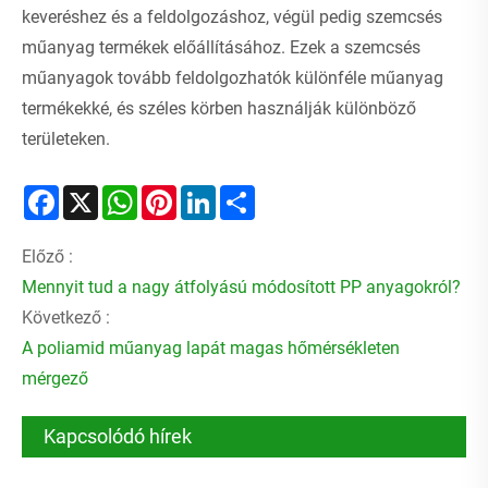
keveréshez és a feldolgozáshoz, végül pedig szemcsés
műanyag termékek előállításához. Ezek a szemcsés
műanyagok tovább feldolgozhatók különféle műanyag
termékekké, és széles körben használják különböző
területeken.
Facebook
X
WhatsApp
Pinterest
LinkedIn
Share
Előző :
Mennyit tud a nagy átfolyású módosított PP anyagokról?
Következő :
A poliamid műanyag lapát magas hőmérsékleten
mérgező
Kapcsolódó hírek