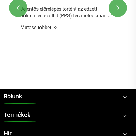


Jelentős előrelépés történt az edzett
polifenilén-szulfid (PPS) technológiában az
anyagtulajdonságok javítása érdekében?
Mutass többet >>
Rólunk
Termékek
Hír