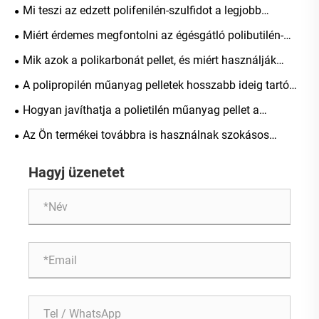
Mi teszi az edzett polifenilén-szulfidot a legjobb
anyaggá a nagy teljesítményű alkalmazásokhoz
Miért érdemes megfontolni az égésgátló polibutilén-
tereftalát használatát ipari alkalmazásokhoz?
Mik azok a polikarbonát pellet, és miért használják
olyan széles körben az iparágakban?
A polipropilén műanyag pelletek hosszabb ideig tartó
tárolás után lesznek -e?
Hogyan javíthatja a polietilén műanyag pellet a
műanyag termékek teljesítményét
Az Ön termékei továbbra is használnak szokásos
polipropilén anyagokat?
Hagyj üzenetet