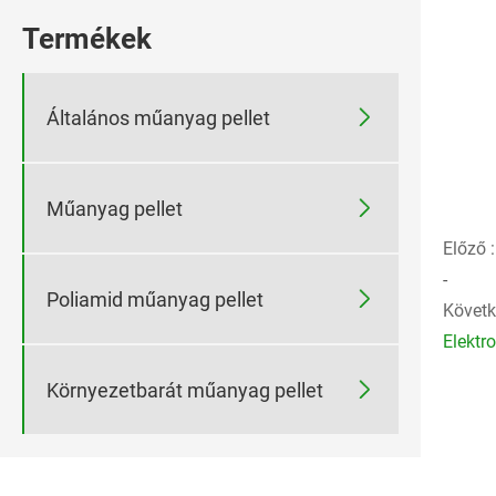
Termékek

Általános műanyag pellet

Műanyag pellet
Előző :
-

Poliamid műanyag pellet
Követk
Elektr

Környezetbarát műanyag pellet