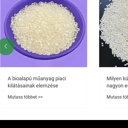

Mekkora 
Milyen különbségek vannak a
vezetőké
nagyon edzett polipropilén és a
Mutass tö
szokásos műanyagok között?
Mutass többet >>