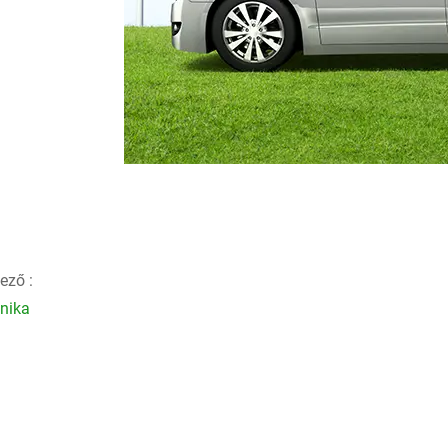
ező :
onika