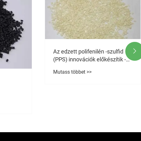
szulfid
Jelentős előrelépés történt az

szítik -e
edzett polifenilén-szulfid (PPS)
agi
technológiában az
Mutass többet >>
anyagtulajdonságok javítása
érdekében?