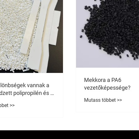
Az edzett polifenilén -
(PPS) innovációk előké
az utat a fokozott any
Mutass többet >>
teljesítményhez?
a PA6
pessége?
bbet >>