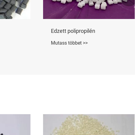
liamid 6
Üvegszál erősítésű polibutilén-
tereftalát
Mutass többet >>