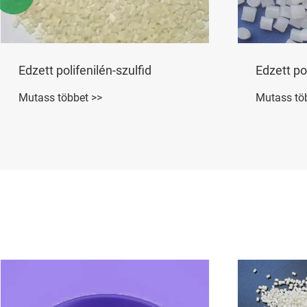
Poliamid 6T
Poliamid
Mutass többet >>
Mutass tö