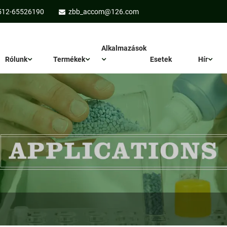
512-65526190
zbb_accom@126.com
Alkalmazások
Rólunk
Termékek
Esetek
Hír