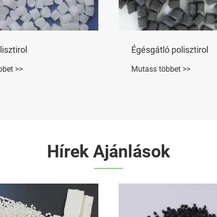
 612
Üvegszál erősítésű po
bbet >>
Mutass többet >>
Hírek Ajánlások