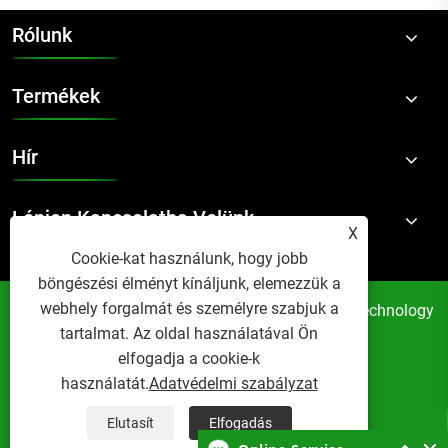
Rólunk
Termékek
Hír
Lépjen Kapcsolatba Velünk
X
Cookie-kat használunk, hogy jobb
böngészési élményt kínáljunk, elemezzük a
webhely forgalmát és személyre szabjuk a
Copyright © 2024 Suzhou Accom New Material Technology
tartalmat. Az oldal használatával Ön
Co., Ltd. Minden jog fenntartva.
elfogadja a cookie-k
Links
Sitemap
RSS
XML
használatát.
Adatvédelmi szabályzat
Adatvédelmi szabályzat
Elutasít
Elfogadás



