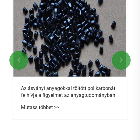


Az ásványi anyagokkal töltött polikarbonát
felhívja a figyelmet az anyagtudományban
és a gyártásban?
Mutass többet >>